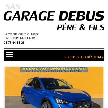
D
34 avenue Anatole France
63290
PUY-GUILLAUME
04 73 94 14 28
« RETOUR AUX RÉSULTATS
Trouvez votre Véhicule
Nos Services
Contact