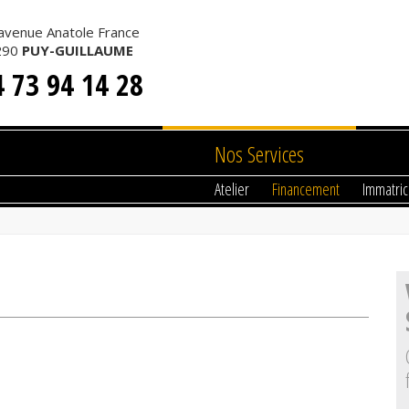
avenue Anatole France
 AUTOMOBILES
290
PUY-GUILLAUME
4 73 94 14 28
Nos Services
Atelier
Financement
Immatric