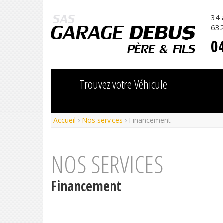
34 
DEBUS
63
0
Trouvez votre Véhicule
Accueil
›
Nos services
› Financement
NOS SERVICES
Financement