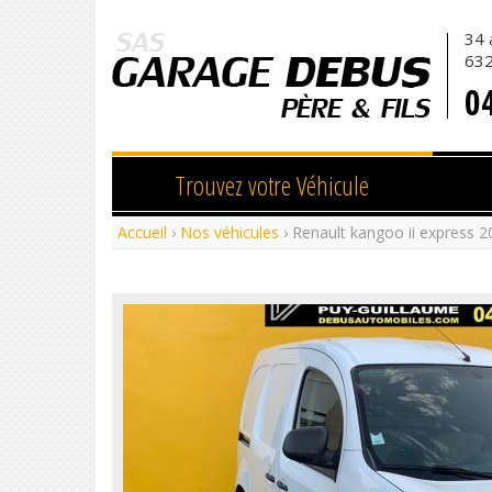
34 
DEBUS
63
0
Trouvez votre Véhicule
Accueil
›
Nos véhicules
› Renault kangoo ii express 2