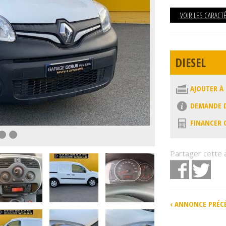
VOIR LES CARACT
DIESEL
AJOUTER À
DEMANDE D
FINANCER 
Partager cette
Facebook
Twit
‹ ANNONCE PRÉC