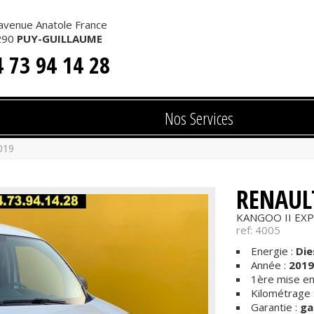
avenue Anatole France
 AUTOMOBILES
290
PUY-GUILLAUME
4 73 94 14 28
Nos Services
019
RENAUL
KANGOO II EXP
ref: 4005
Energie :
Die
Année :
2019
1ère mise en 
Kilométrage 
Garantie :
ga